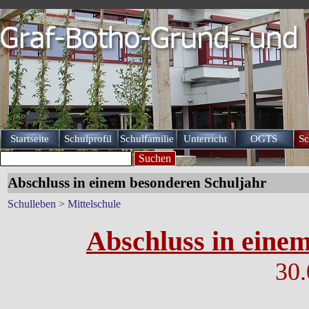
Direkt zum Seiteninhalt
Startseite
Schulprofil
Schulfamilie
Unterricht
OGTS
Sc
▼
▼
▼
Suchen
Abschluss in einem besonderen Schuljahr
Schulleben > Mittelschule
Abschluss in eine
30.