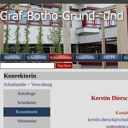
Direkt zum Seiteninhalt
Startseite
Schulprofil
Schulfamilie
Unterricht
OGTS
Sc
▼
▼
▼
Suchen
Konrektorin
Schulfamilie > Verwaltung
Menü überspringen
Schullogo
Kerstin Diers
Schulleiter
Konrektorin
Kontak
kerstin.diersch@schul
Sekretariat
pottenstein.