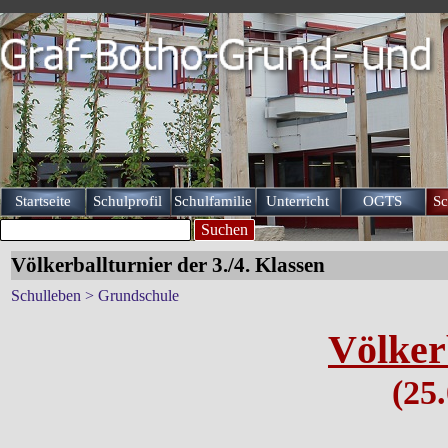
Direkt zum Seiteninhalt
Startseite
Schulprofil
Schulfamilie
Unterricht
OGTS
Sc
▼
▼
▼
Suchen
Völkerballturnier der 3./4. Klassen
Schulleben > Grundschule
Völker
(25