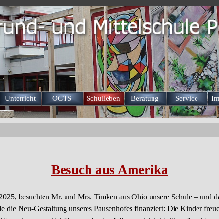
Menü überspringen
Unterricht
OGTS
Schulleben
Beratung
Service
Im
▼
▼
▼
▼
▼
Besuch aus Amerika
025, besuchten Mr. und Mrs. Timken aus Ohio unsere Schule – und d
e die Neu-Gestaltung unseres Pausenhofes finanziert: Die Kinder freue