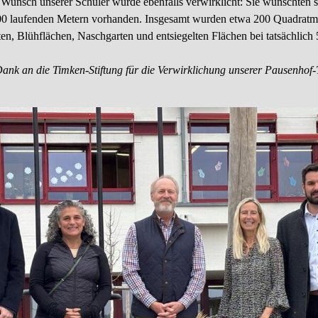
 Wunsch unserer Schüler wurde ebenfalls verwirklicht: Sie wünschten s
laufenden Metern vorhanden. Insgesamt wurden etwa 200 Quadratmete
, Blühflächen, Naschgarten und entsiegelten Flächen bei tatsächlich 
Dank an die Timken-Stiftung für die Verwirklichung unserer Pausenhof