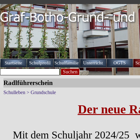
Direkt zum Seiteninhalt
Startseite
Schulprofil
Schulfamilie
Unterricht
OGTS
Sc
▼
▼
▼
Suchen
Radlführerschein
Schulleben > Grundschule
Der neue R
Mit dem Schuljahr 2024/25 w