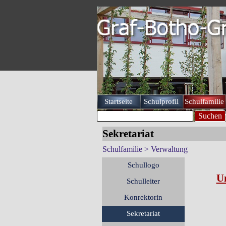
Direkt zum Seiteninhalt
Startseite
Schulprofil
Schulfamilie
▼
Suchen
Sekretariat
Schulfamilie > Verwaltung
Menü überspringen
Schullogo
Un
Schulleiter
Konrektorin
Sekretariat