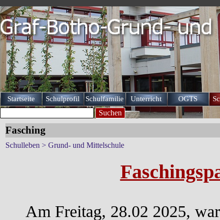
Direkt zum Seiteninhalt
Startseite
Schulprofil
Schulfamilie
Unterricht
OGTS
Sc
▼
▼
▼
Suchen
Fasching
Schulleben > Grund- und Mittelschule
Faschingsp
Am Freitag, 28.02 2025, war